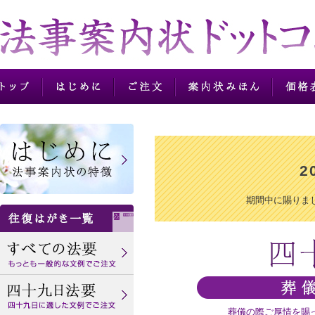
法事法要案内状の往復
2
期間中に賜りま
葬儀の際ご厚情を賜