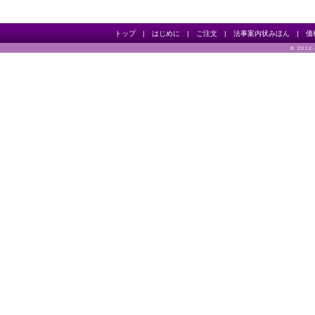
トップ
|
はじめに
|
ご注文
|
法事案内状みほん
|
価
© 2012