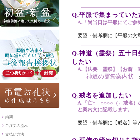
Q.平服で集まっていた
A.「尚当日は平服にてご
要望・備考欄に【平服の文
Q.神道（霊祭）五十
したい
A.【法要→霊祭】【お斎
神道の霊祭案内状
の
Q.戒名を追加したい
A.「亡○ ○○○○（←戒名）
と案内文に記載します。
納期
要望・備考欄に【戒名】等
ご注文の流れ
支払い方法