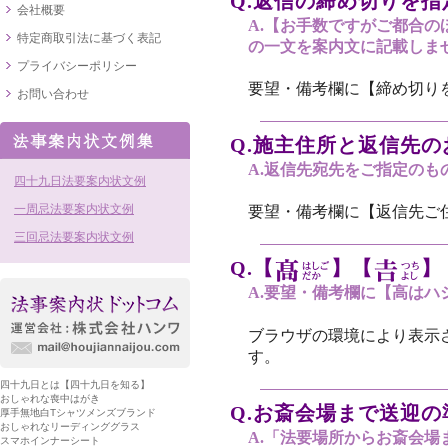
Q.返信の締め切りを指
会社概要
A.【お手数ですがご都合
特定商取引法に基づく表記
の一文を案内文に記載しま
プライバシーポリシー
要望・備考欄に【締め切り
お問い合わせ
Q.施主住所と返信先
A.返信先宛先をご指定のも
四十九日法要案内状文例
一周忌法要案内状文例
要望・備考欄に【返信先ご
三回忌法要案内状文例
Q.【
】【
】
A.要望・備考欄に【高は
ブラウザの環境により表示
す。
四十九日とは【四十九日を知る】
おしゃれな喪中はがき
Q.お斎会場まで送迎
厚手無地白Tシャツメンズブランド
おしゃれなリーディンググラス
A.「法要場所からお斎会
スマホインナーシート