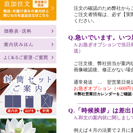
注文の確認のため弊社から
ご注文者情報は、必ず【実
ください。
Q.急いでいます。い
A.お急ぎオプションで当
送）
ご注文後、弊社担当が案内
画像確認後、修正がない場
通常発送 … 翌営業日発送
お急ぎオプション（+600
※弊社営業日カレンダーをご確認
Q.「時候挨拶」は差
A.和文の案内状に関しま
例えば４月の法要で２月に