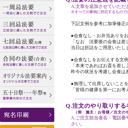
A.文章を追加させていただ
※すべての事例に対応するもので
下記文例を参考に加筆修正
●会食なし・お弁当ありを
「なお
法要後の会食は差
当日は折詰をご用意いたし
●会食なしをお伝えする文
「本来であればお斎を差し
昨今の状況を考慮し会食は
●無理して出席しないこと
「
皆様の健康を第一にお考
Q.注文のやり取りす
（例 施主：お母様／注文のや
A.ご注文担当者名・電話
さい。