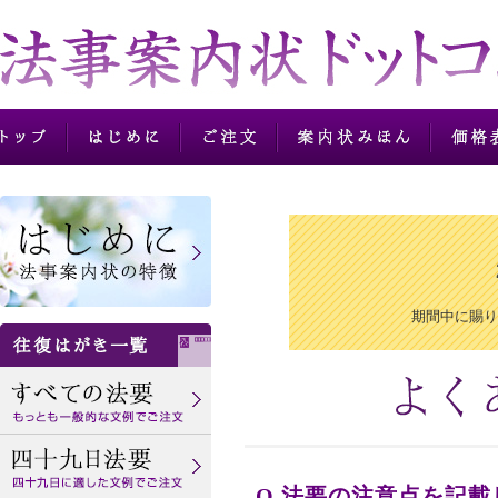
法事法要案内状の往復
期間中に賜り
Q.
法要の注意点を記載