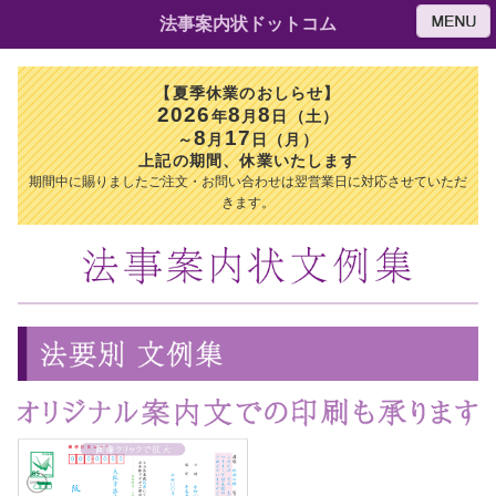
法事案内状ドットコム
【夏季休業のおしらせ】
2026
8
8
年
月
日（土）
8
17
～
月
日（月）
上記の期間、休業いたします
期間中に賜りましたご注文・お問い合わせは翌営業日に対応させていただ
きます。