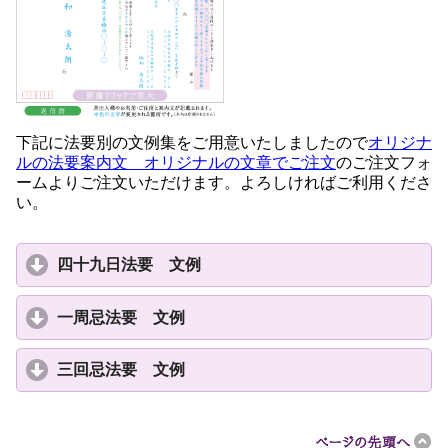
下記に法要別の文例集をご用意いたしましたので
オリジナ
ルの法要案内文 オリジナルの文章でご注文
のご注文フォ
ームよりご注文いただけます。よろしければご利用くださ
い。
四十九日法要 文例
click
to
expand
一周忌法要 文例
click
contents
to
expand
三回忌法要 文例
click
contents
to
expand
contents