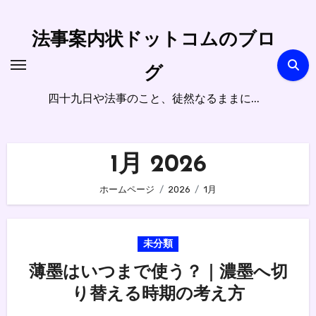
内
容
法事案内状ドットコムのブロ
を
ス
グ
キ
四十九日や法事のこと、徒然なるままに...
ッ
プ
1月 2026
ホームページ
2026
1月
未分類
薄墨はいつまで使う？｜濃墨へ切
り替える時期の考え方