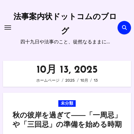
内
容
法事案内状ドットコムのブロ
を
ス
グ
キ
四十九日や法事のこと、徒然なるままに...
ッ
プ
10月 13, 2025
ホームページ
2025
10月
13
未分類
秋の彼岸を過ぎて――「一周忌」
や「三回忌」の準備を始める時期